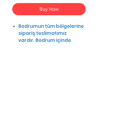
Buy Now
Bodrumun tüm bölgelerine
sipariş teslimatımız
vardır. Bodrum içinde
sadece kendi araçlarımız
ile dağıtım yapmaktayız.
Kapıda ödeme
seçeneğimiz vardır.
Siparişlerinizi bir gün
önceden vermeniz
yeterlidir, ertesi gün
kapınıza teslim edilecektir.